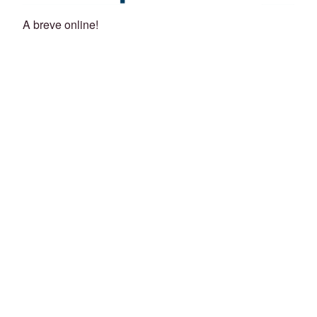
A breve online!