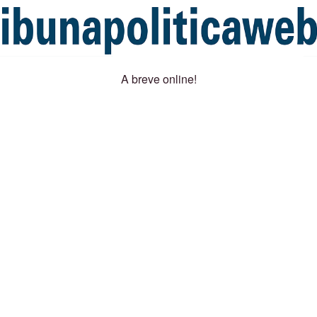
A breve online!