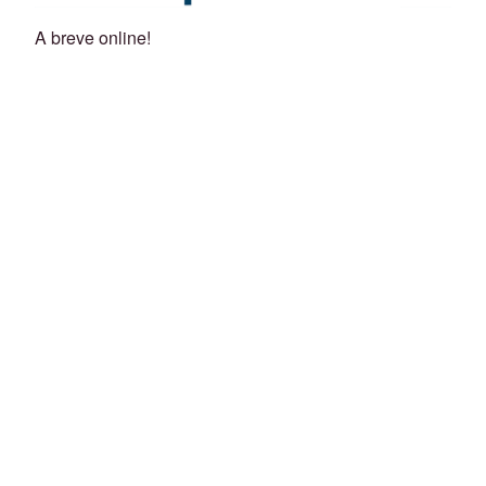
A breve online!