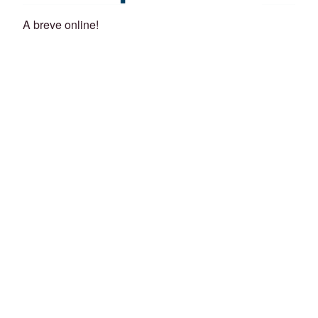
A breve online!