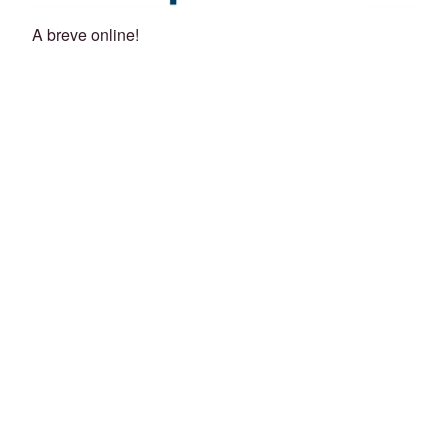
A breve online!