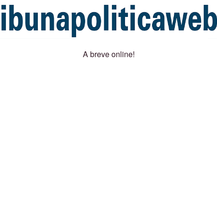
A breve online!