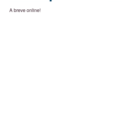
A breve online!