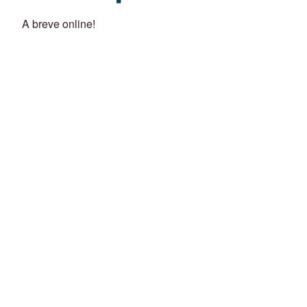
A breve online!