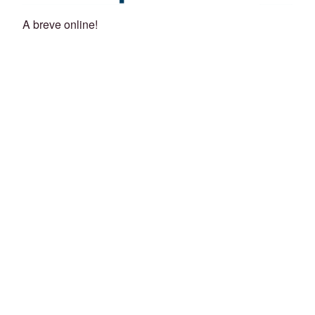
A breve online!