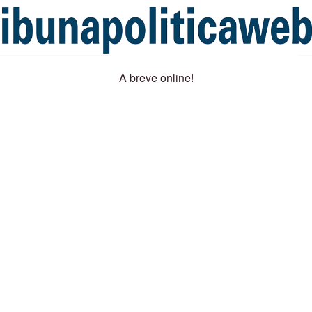
A breve online!