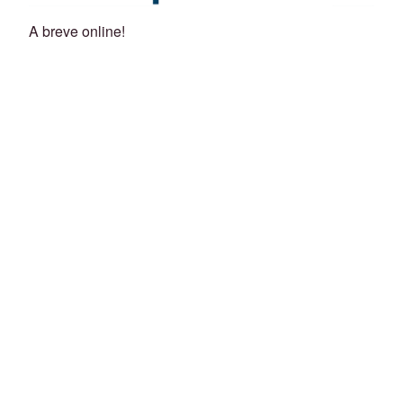
A breve online!