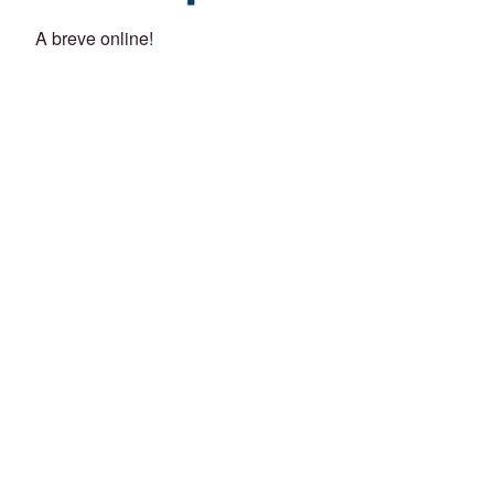
A breve online!