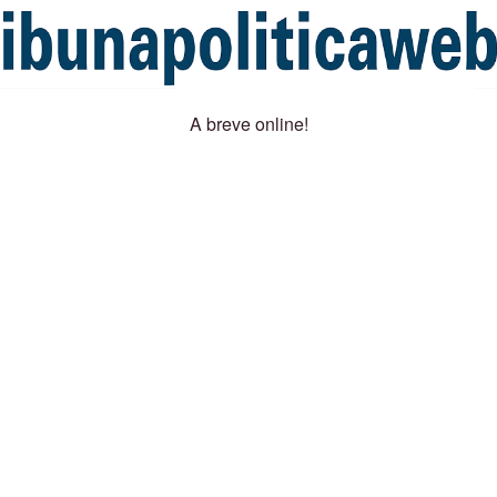
A breve online!