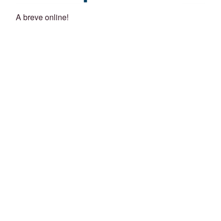
A breve online!