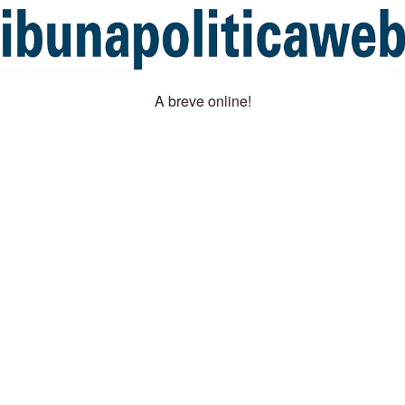
A breve online!