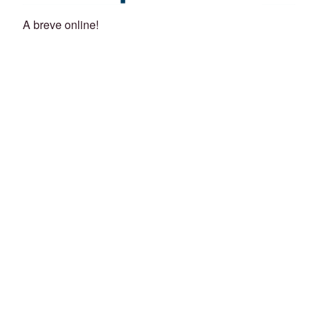
A breve online!