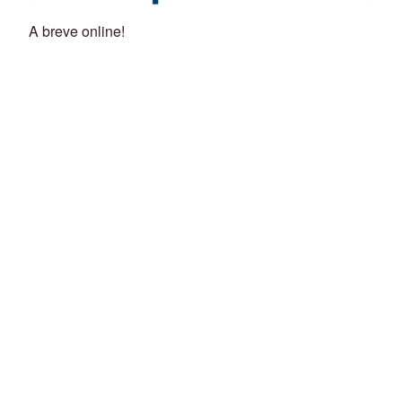
A breve online!