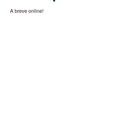
A breve online!